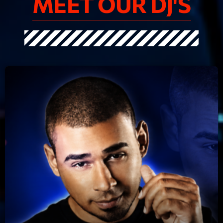
MEET OUR DJ'S
mars 2021
février 2021
mars 2020
Categories
Archive
Artists
Concerts
Economics
Education
Events