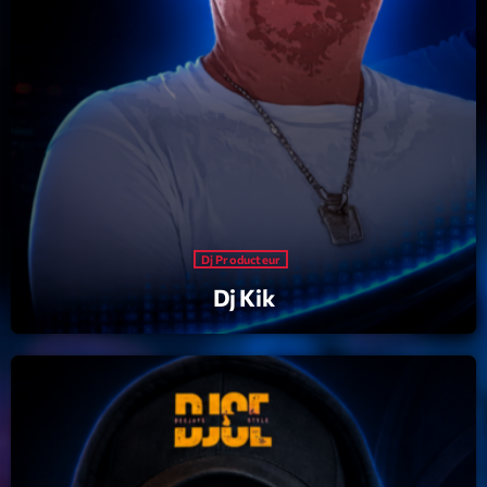
Planet’Groover
Créée par Sylvain
19:00 - 20:00
Backspin
Animé par Christobal, Thierry et Maël
20:00 - 22:00
Darklight Sessions
By Fedde Le Grand
22:00 - 23:00
Dj Producteur
Dj Kik
Now on air