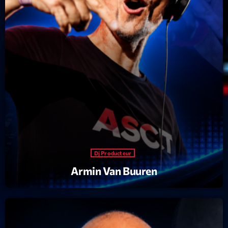
News CRL
Politics
Radar
Releases
Scene
Sports
Technology
Trends
Dj Producteur
Armin Van Buuren
Voices
HOT TRACKS
Bassline Authority