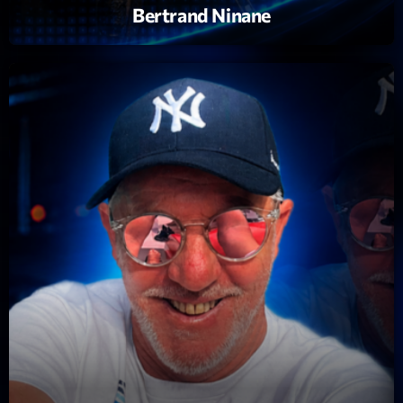
Bertrand Ninane
Playlist
Planet’Groover
19:00 - 20:00
COMING NEXT
Backspin
Animé par Christobal, Thierry et Maël
20:00 - 22:00