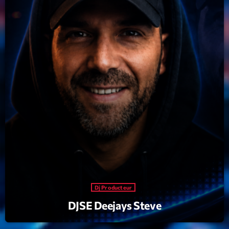
Playlist
Planet’Groover
19:00 - 20:00
Upcoming shows
Backspin
Animé par Christobal, Thierry et Maël
20:00 - 22:00
Darklight Sessions
By Fedde Le Grand
22:00 - 23:00
Dj Producteur
DJSE Deejays Steve
Martin Garrix Show
By Martin Garrix