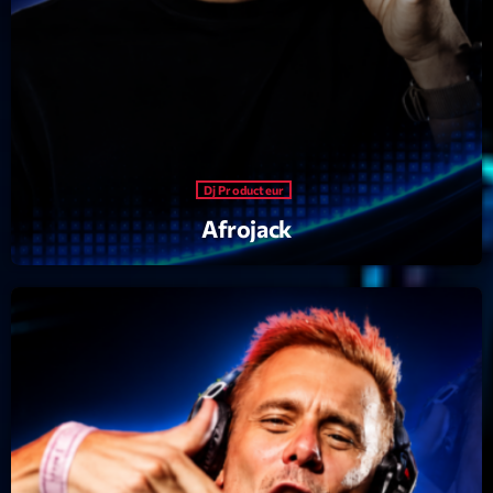
Featured
Flow
Gear
General
Health
Dj Producteur
Highlights
Afrojack
Insights
Interviews
Lifestyle
Local
Music
Music Industry