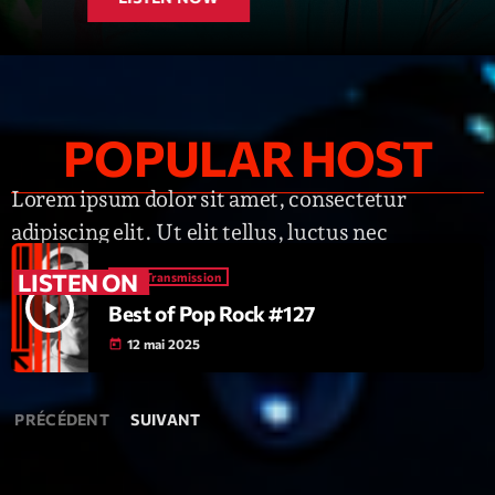
Interviews
More
keyboard_arrow_down
POPULAR HOST
Featured
Blog
keyboard_arrow_down
Music Industry
Lorem ipsum dolor sit amet, consectetur
Blog Masonry
Podcasts
Events
adipiscing elit. Ut elit tellus, luctus nec
Blog No Sidebar
Charts
Artists
ullamcorper mattis, pulvinar dapibus.
Blog Sidebar
LISTEN ON
Void Transmission
Concerts
play_arrow
Best of Pop Rock #127
Promote
12 mai 2025
today
Contacts
PRÉCÉDENT
SUIVANT
Podcasts