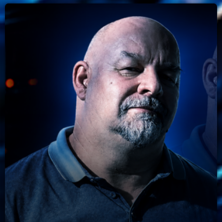
23:00 - 00:00
Trending
Tchat en ligne gratuit sur CRL!
Listener’s Choice Awards: Your Top Picks for This
Year’s Music Icons
Listener’s Choice Awards: Your Top Picks for This
Year’s Music Icons
From Viral Dance Challenges to Radio Play: How Pop
Songs Go Mainstream
From Viral Dance Challenges to Radio Play: How Pop
Songs Go Mainstream