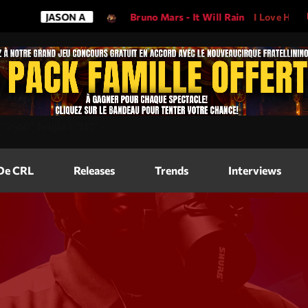
JASON A
Bruno Mars - It Will Rain
I Love His Song, Pl
Magazine
=
"2560"
height=
"317"
>
Blog Grid
Magazine
 De CRL
Releases
Trends
Interviews
Blog Horizo
Magazine
Blog Horizo
Schedule
Blog Grid S
Blog Mason
Videos
Blog Mason
Promote
Blog No Sid