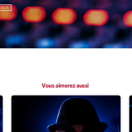
TEUR
Archive
Artists
Concerts
Economics
Education
Events
Vous aimerez aussi
Featured
Flow
Gear
General
Health