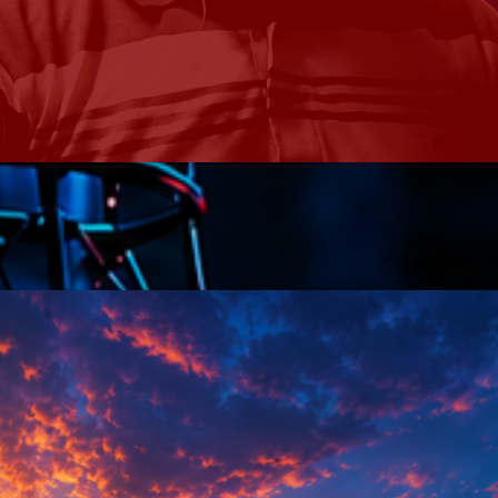
Speakers
Blog Sideba
Blog Mason
Episodes
Blog Sideba
Podcast 01
Speakers
Blog No Sid
Podcast 02
Blog Sideba
Speakers
Archiv
septembre 20
janvier 2025
janvier 2024