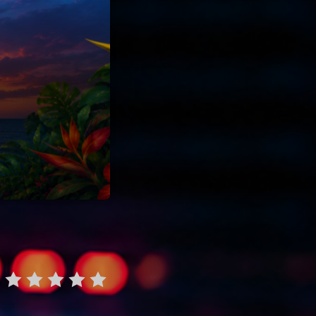
22
ries