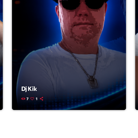
Highlights
Insights
Interviews
Lifestyle
Local
Music
Music Indust
Dj Kik
News CRL
7
1
Politics
Radar
Releases