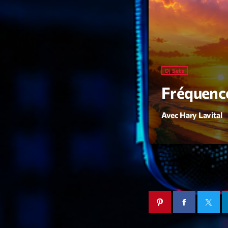
Dj Sets
Fréquenc
Avec Hary Lavital