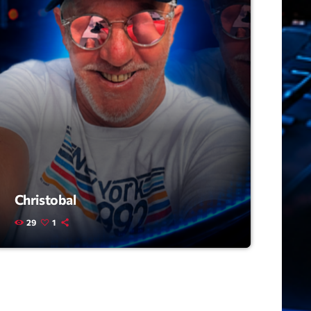
ry
Christobal
29
1