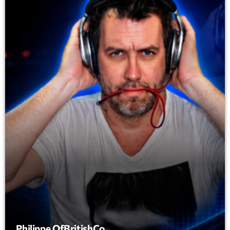
mars 2021
février 2021
mars 2020
Categories
Archive
Artists
Concerts
Economics
Education
Events
Philippe OfBritishCo