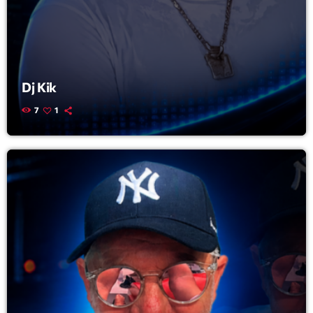
News CRL
Politics
Radar
Dj Kik
Releases
7
1
Scene
Sports
Technology
Trends
Voices
HOT TRACKS
Bassline Authority