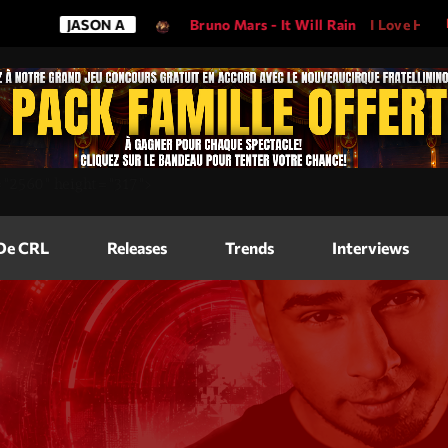
JASON A
Bruno Mars - It Will Rain
I Love His Song,
Magazine
=
"2560"
height=
"317"
>
Blog Grid
Magazine
 De CRL
Releases
Trends
Interviews
Blog Horizo
Magazine
Blog Horizo
Schedule
Blog Grid S
Blog Mason
Videos
Blog Mason
Promote
Blog No Sid