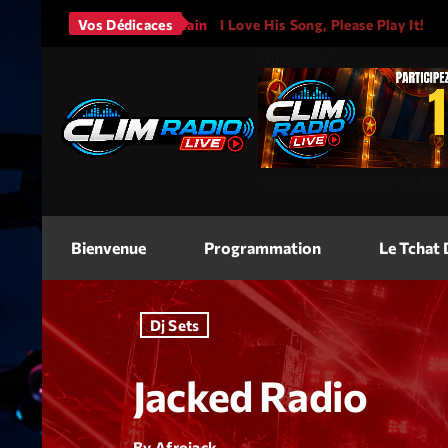
Bruno Mars - It Will Rain
Vos Dédicaces
I Love His Song, Please Play It!
<img
src=
"
"
alt=
"Jeu Concours"
width
Bienvenue
Programmation
Le Tchat
Dj Sets
Jacked Radio
By Afrojack