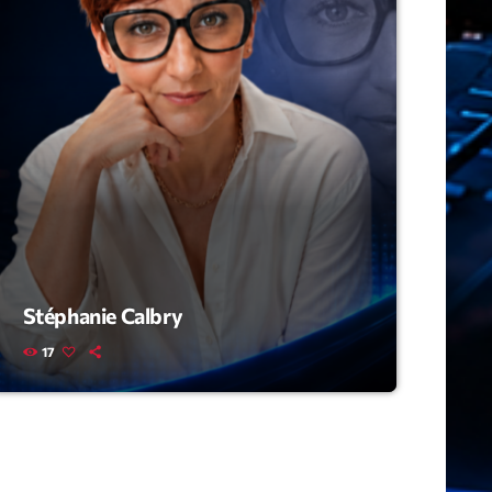
ry
Stéphanie Calbry
17