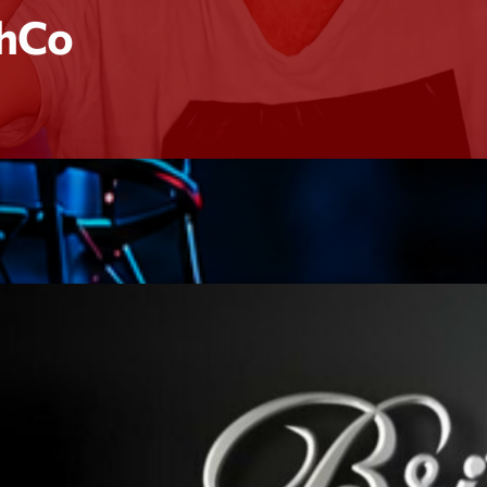
shCo
Speakers
Blog Sideba
Blog Mason
Episodes
Blog Sideba
Podcast 01
Speakers
Blog No Sid
Podcast 02
Blog Sideba
Speakers
Archiv
septembre 20
janvier 2025
janvier 2024