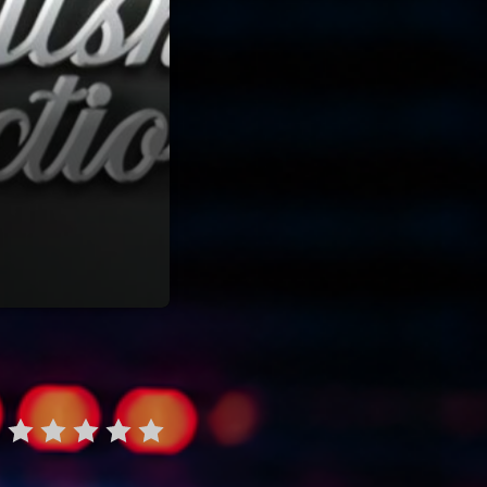
22
ries