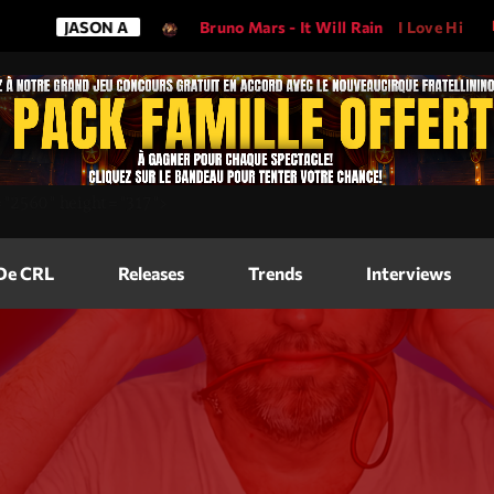
JASON A
Bruno Mars - It Will Rain
I Love His Song, Ple
Magazine
=
"2560"
height=
"317"
>
Blog Grid
Magazine
 De CRL
Releases
Trends
Interviews
Blog Horizo
Magazine
Blog Horizo
Schedule
Blog Grid S
Blog Mason
Videos
Blog Mason
Promote
Blog No Sid