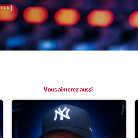
TEUR
Archive
Artists
Concerts
Economics
Education
Events
Vous aimerez aussi
Featured
Flow
Gear
General
Health