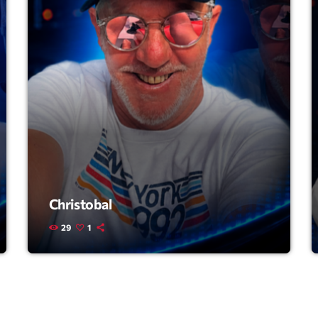
Highlights
Insights
Interviews
Lifestyle
Local
Music
Music Indust
Christobal
News CRL
29
1
Politics
Radar
Releases