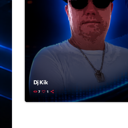
Dj Kik
7
1