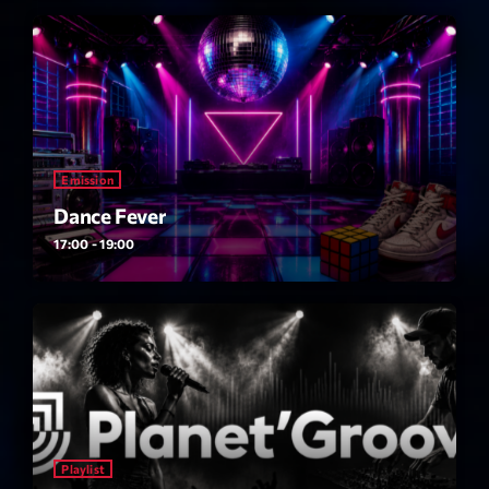
News CRL
Politics
Radar
Releases
Emission
Scene
Dance Fever
Sports
17:00 - 19:00
Technology
Trends
Voices
HOT TRACKS
Playlist
Bassline Authority