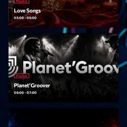
mars 2021
Playlist
Love Songs
février 2021
05:00 - 06:00
mars 2020
Categories
Archive
Artists
Playlist
Concerts
Planet’Groover
06:00 - 07:00
Economics
Education
Events