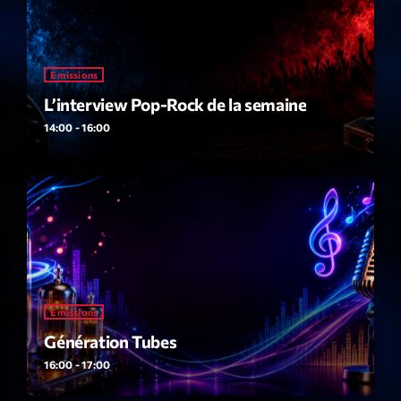
Featured
Flow
Gear
Emissions
L’interview Pop-Rock de la semaine
General
14:00 - 16:00
Health
Highlights
Insights
Interviews
Lifestyle
Emissions
Local
Génération Tubes
Music
16:00 - 17:00
Music Industry