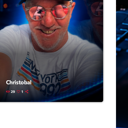
ry
Christobal
29
1