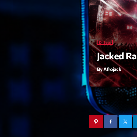
Dj Sets
Jacked Ra
By Afrojack