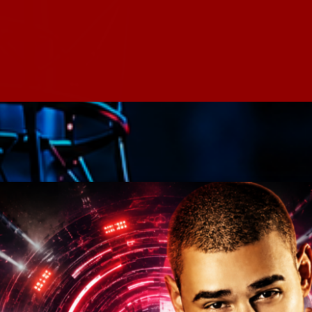
Speakers
Blog Sideba
Blog Mason
Episodes
Blog Sideba
Podcast 01
Speakers
Blog No Sid
Podcast 02
Blog Sideba
Speakers
Archiv
septembre 20
janvier 2025
janvier 2024