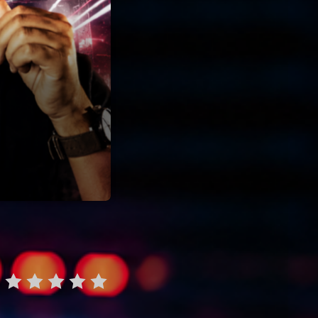
22
ries