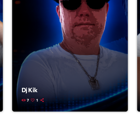
Highlights
Insights
Interviews
Lifestyle
Local
Music
Music Indust
Dj Kik
News CRL
7
1
Politics
Radar
Releases