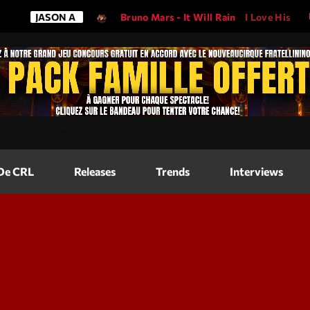
JASON A
Bruno Mars - It Will Rain
I Love His Song, Ple
Magazine
=
"2560"
height=
"317"
>
Blog Grid
Magazine
 De CRL
Releases
Trends
Interviews
Blog Horizo
Magazine
Blog Horizo
Schedule
Blog Grid S
Blog Mason
Videos
Blog Mason
Promote
Blog No Sid