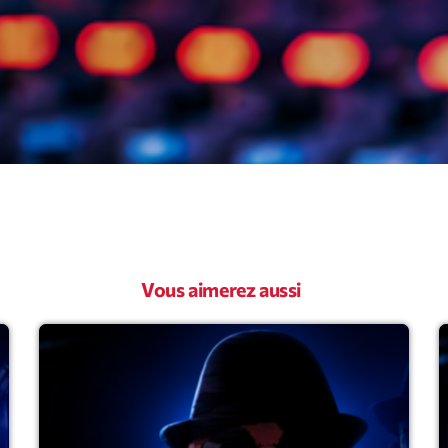
Archive
Artists
Concerts
Economics
Education
Events
Vous aimerez aussi
Featured
Flow
Gear
General
Health