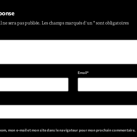
éponse
Archive
l ne sera pas publiée. Les champs marqués d'un * sont obligatoires
Artists
Concerts
Economics
Education
Email*
Events
Featured
Flow
Gear
General
nom, mon e-mail et mon site dans le navigateur pour mon prochain commentaire.
Health