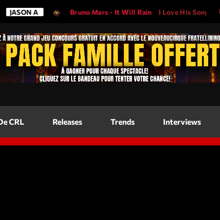
ASON A
Bruno Mars - It Will Rain
I Love His Song, Please
Magazine
=
"2560"
height=
"317"
>
Blog Grid
Magazine
 De CRL
Releases
Trends
Interviews
Blog Horizo
Magazine
Blog Horizo
Schedule
Blog Grid S
Blog Mason
Videos
Blog Mason
Promote
Blog No Sid