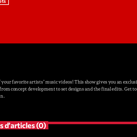
ets
novembre 20
octobre 2022
juillet 2021
juin 2021
mai 2021
avril 2021
mars 2021
 your favorite artists’ music videos! This show gives you an exclus
 from concept development to set designs and the final edits. Get t
février 2021
en.
mars 2020
d’articles (0)
Catego