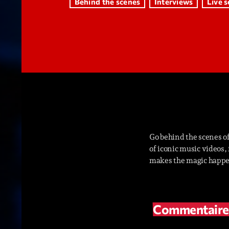
Behind the scenes
Interviews
Live s
Go behind the scenes of
of iconic music videos,
makes the magic happ
Commentaires 