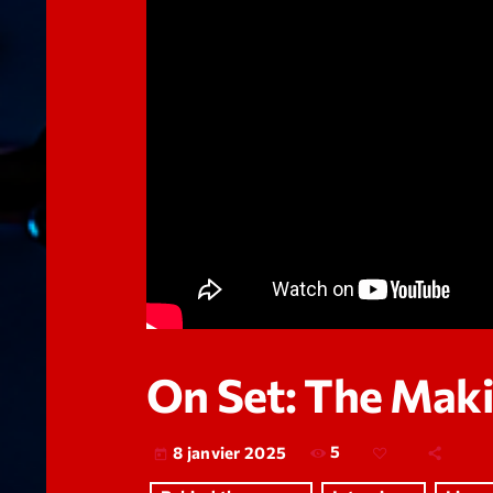
On Set: The Maki
5
8 janvier 2025
today