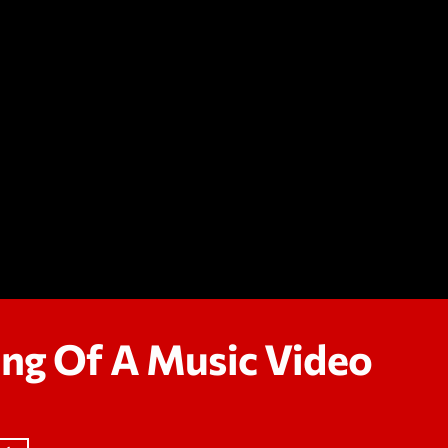
Speakers
Blog Sideba
Blog Mason
Episodes
Blog Sideba
Podcast 01
Speakers
Blog No Sid
Podcast 02
Blog Sideba
Speakers
Archiv
ng Of A Music Video
septembre 20
janvier 2025
janvier 2024