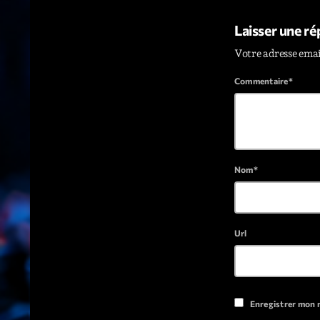
Laisser une r
Votre adresse emai
Commentaire*
Nom*
Url
Enregistrer mon 