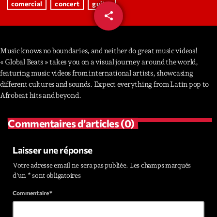
comercial
concert
guitar
share
email
Interviews
More
keyboard_arrow_down
Music knows no boundaries, and neither do great music videos!
« Global Beats » takes you on a visual journey around the world,
Featured
Blog
keyboard_arrow_down
featuring music videos from international artists, showcasing
Music Industry
different cultures and sounds. Expect everything from Latin pop to
Blog Masonry
Podcasts
Afrobeat hits and beyond.
Events
Blog No Sidebar
Charts
Artists
Blog Sidebar
Commentaires d’articles (0)
Concerts
Promote
Laisser une réponse
Votre adresse email ne sera pas publiée. Les champs marqués
Contacts
d'un * sont obligatoires
Podcasts
Commentaire*