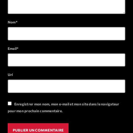
Archives
Nom*
septembre 2025
janvier 2025
Email*
janvier 2024
novembre 2022
Url
octobre 2022
juillet 2021
juin 2021
Enregistrer mon nom, mon e-mail et mon site dans le navigateur
mai 2021
pour mon prochain commentaire.
avril 2021