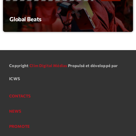
News CRL
Global Beats
Politics
Radar
Releases
Scene
Copyright
Clim Digital Médias
Propulsé et développé par
Sports
Technology
ICWS
Trends
CONTACTS
Voices
NEWS
HOT TRACKS
PROMOTE
Bassline Authority