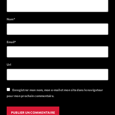
Archives
Nom*
septembre 2025
janvier 2025
Email*
janvier 2024
novembre 2022
Url
octobre 2022
juillet 2021
juin 2021
Enregistrer mon nom, mon e-mail et mon site dans le navigateur
mai 2021
pour mon prochain commentaire.
avril 2021