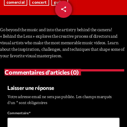
comercial
concert
guitar
share
email
Interviews
More
keyboard_arrow_down
Go beyond the music and into the artistry behind the camera!
« Behind the Lens » explores the creative process of directors and
Featured
Blog
keyboard_arrow_down
visual artists who make the most memorable music videos. Learn
Music Industry
about the inspiration, challenges, and techniques that shape some of
Blog Masonry
Podcasts
your favorite visual masterpieces.
Events
Blog No Sidebar
Charts
Artists
Blog Sidebar
Commentaires d’articles (0)
Concerts
Promote
Laisser une réponse
Votre adresse email ne sera pas publiée. Les champs marqués
Contacts
d'un * sont obligatoires
Podcasts
Commentaire*