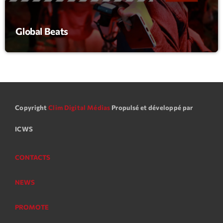
News CRL
Global Beats
Politics
Radar
Releases
Scene
Copyright
Clim Digital Médias
Propulsé et développé par
Sports
Technology
ICWS
Trends
CONTACTS
Voices
NEWS
HOT TRACKS
PROMOTE
Bassline Authority