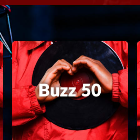
Speakers
Blog Sideba
Blog Mason
Episodes
Blog Sideba
Podcast 01
Speakers
Blog No Sid
Podcast 02
Blog Sideba
Speakers
Archiv
septembre 20
janvier 2025
janvier 2024