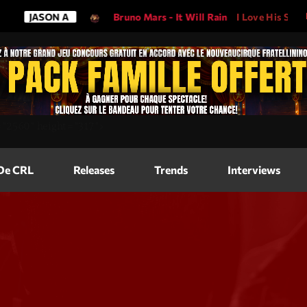
JASON A
Bruno Mars - It Will Rain
I Love His Song, Ple
Magazine
=
"2560"
height=
"317"
>
Blog Grid
Magazine
 De CRL
Releases
Trends
Interviews
Blog Horizo
Magazine
Blog Horizo
Schedule
Blog Grid S
Blog Mason
Videos
Blog Mason
Promote
Blog No Sid