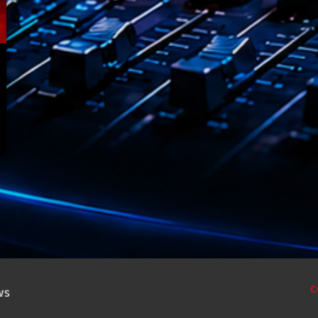
Archive
Artists
Concerts
Economics
Education
Events
Featured
Flow
Gear
General
C
CWS
Health