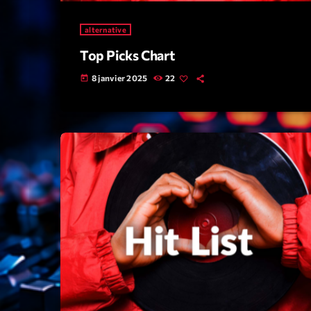
alternative
Top Picks Chart
8 janvier 2025
22
today