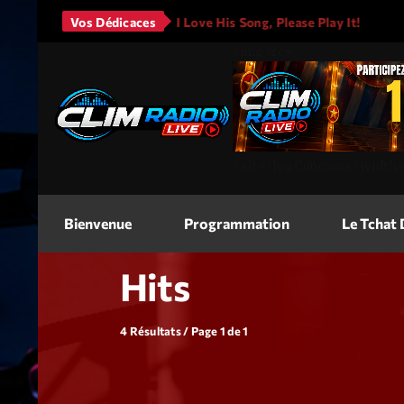
uno Mars - It Will Rain
Vos Dédicaces
I Love His Song, Please Play It!
<img
src=
"
"
alt=
"Jeu Concours"
width
Bienvenue
Programmation
Le Tchat
Hits
4 Résultats / Page 1 de 1