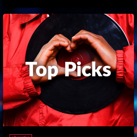
Featured
Flow
Gear
General
Health
Highlights
Insights
Interviews
Lifestyle
Local
Music
Music Industry
alternative