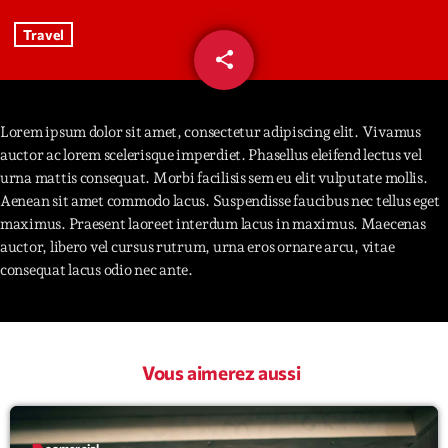
Travel
Interviews
share
email
31
More
keyboard_arrow_down
Featured
Lorem ipsum dolor sit amet, consectetur adipiscing elit. Vivamus
Blog
keyboard_arrow_down
auctor ac lorem scelerisque imperdiet. Phasellus eleifend lectus vel
Music Industry
Blog Masonry
urna mattis consequat. Morbi facilisis sem eu elit vulputate mollis.
Podcasts
Events
Aenean sit amet commodo lacus. Suspendisse faucibus nec tellus eget
Blog No Sidebar
maximus. Praesent laoreet interdum lacus in maximus. Maecenas
Charts
Artists
auctor, libero vel cursus rutrum, urna eros ornare arcu, vitae
Blog Sidebar
Concerts
consequat lacus odio nec ante.
Promote
Contacts
Vous aimerez aussi
Podcasts
label