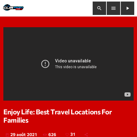
search
menu
play_arrow
close
play_arrow
Clim Radio Live
Bienvenue
Programmation
Le Tchat De CRL
Enjoy Life: Best Travel Locations For
Families
Releases
Trends
626
31
29 août 2021
today