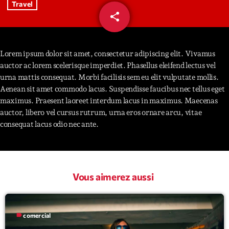
Travel
share
email
Interviews
More
keyboard_arrow_down
Lorem ipsum dolor sit amet, consectetur adipiscing elit. Vivamus
auctor ac lorem scelerisque imperdiet. Phasellus eleifend lectus vel
Featured
Blog
keyboard_arrow_down
urna mattis consequat. Morbi facilisis sem eu elit vulputate mollis.
Music Industry
Aenean sit amet commodo lacus. Suspendisse faucibus nec tellus eget
Blog Masonry
Podcasts
maximus. Praesent laoreet interdum lacus in maximus. Maecenas
Events
Blog No Sidebar
auctor, libero vel cursus rutrum, urna eros ornare arcu, vitae
Charts
Artists
consequat lacus odio nec ante.
Blog Sidebar
Concerts
Promote
Vous aimerez aussi
Contacts
Podcasts
label
comercial