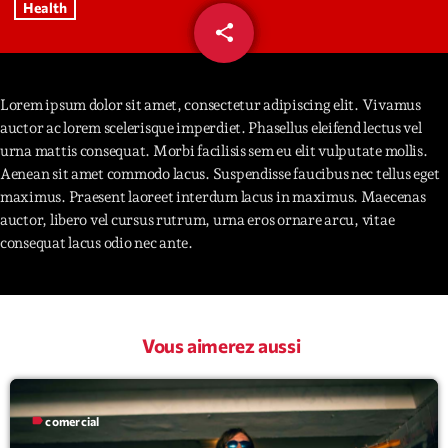
Health
share
email
Interviews
51
More
keyboard_arrow_down
Lorem ipsum dolor sit amet, consectetur adipiscing elit. Vivamus
auctor ac lorem scelerisque imperdiet. Phasellus eleifend lectus vel
Featured
Blog
keyboard_arrow_down
urna mattis consequat. Morbi facilisis sem eu elit vulputate mollis.
Music Industry
Aenean sit amet commodo lacus. Suspendisse faucibus nec tellus eget
Blog Masonry
Podcasts
maximus. Praesent laoreet interdum lacus in maximus. Maecenas
Events
Blog No Sidebar
auctor, libero vel cursus rutrum, urna eros ornare arcu, vitae
Charts
Artists
consequat lacus odio nec ante.
Blog Sidebar
Concerts
Promote
Vous aimerez aussi
Contacts
Podcasts
label
comercial