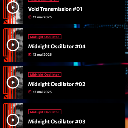
play_arrow
Void Transmission #01
Archives
12 mai 2025
today
septembre 2025
Midnight Oscillator
janvier 2025
play_arrow
Midnight Oscillator #04
janvier 2024
12 mai 2025
today
novembre 2022
octobre 2022
Midnight Oscillator
play_arrow
Midnight Oscillator #02
juillet 2021
12 mai 2025
today
juin 2021
mai 2021
Midnight Oscillator
avril 2021
play_arrow
Midnight Oscillator #03