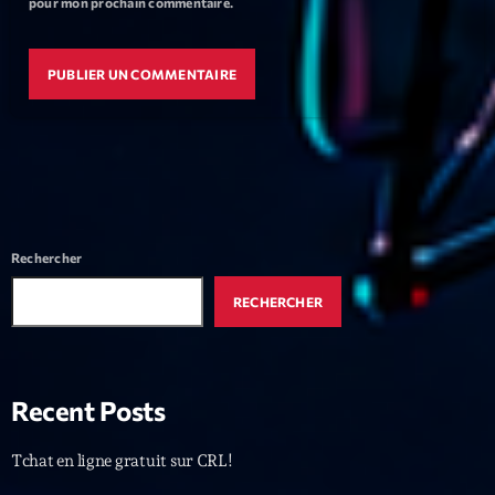
pour mon prochain commentaire.
Featured
Flow
Gear
General
Health
Highlights
Rechercher
Insights
RECHERCHER
Interviews
Lifestyle
Local
Recent Posts
Music
Tchat en ligne gratuit sur CRL!
Music Industry