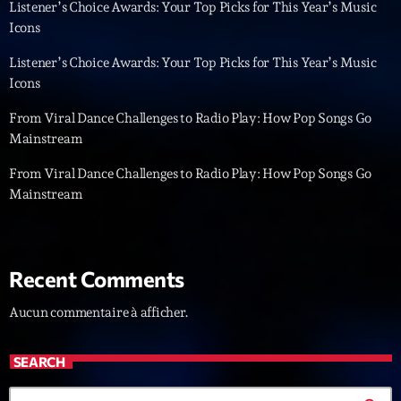
Listener’s Choice Awards: Your Top Picks for This Year’s Music
News CRL
Icons
Politics
Listener’s Choice Awards: Your Top Picks for This Year’s Music
Icons
Radar
From Viral Dance Challenges to Radio Play: How Pop Songs Go
Releases
Mainstream
Scene
From Viral Dance Challenges to Radio Play: How Pop Songs Go
Mainstream
Sports
Technology
Trends
Recent Comments
Voices
Aucun commentaire à afficher.
HOT TRACKS
SEARCH
Bassline Authority