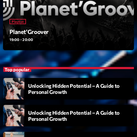
Planet’Groover
Créée par Sylvain
19:00 - 20:00
Playlist
Planet’Groover
6 7 8 Live and More
Animé par Yann
19:00 - 20:00
20:00 - 22:00
Clubbing Groove Session
Par Dj KIk
Top popular
22:00 - 00:00
Unlocking Hidden Potential – A Guide to
Personal Growth
Now on air
Unlocking Hidden Potential – A Guide to
Personal Growth