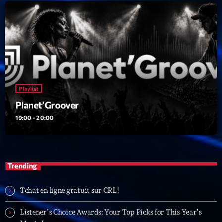
05:00 - 06:00
Trending
Tchat en ligne gratuit sur CRL!
Listener’s Choice Awards: Your Top Picks for This
Playlist
Year’s Music Icons
Planet’Groover
Listener’s Choice Awards: Your Top Picks for This
19:00 - 20:00
Year’s Music Icons
From Viral Dance Challenges to Radio Play: How Pop
Songs Go Mainstream
Trending
From Viral Dance Challenges to Radio Play: How Pop
Tchat en ligne gratuit sur CRL!
Songs Go Mainstream
Listener’s Choice Awards: Your Top Picks for This Year’s