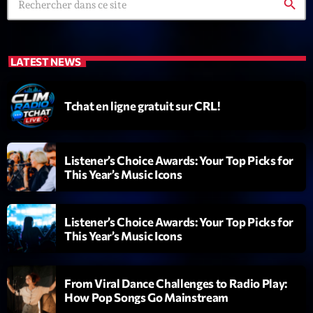
search
Diamonds On My Mind
1
add_shopping_cart
Eli Brown
LATEST NEWS
Cyberskies
2
add_shopping_cart
Gizmo & Mac & HNGT
Tchat en ligne gratuit sur CRL!
Transyl
3
add_shopping_cart
VNTM
Listener’s Choice Awards: Your Top Picks for
Nothing To Lose
4
This Year’s Music Icons
add_shopping_cart
Kai State
Let the Music
5
add_shopping_cart
Listener’s Choice Awards: Your Top Picks for
2088
This Year’s Music Icons
LISTE COMPLÈTE
From Viral Dance Challenges to Radio Play:
How Pop Songs Go Mainstream
ON AIR