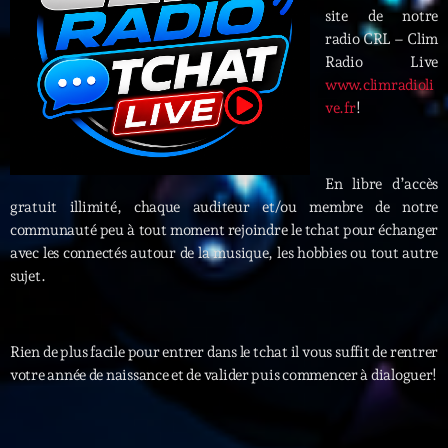
site de notre
Interviews
radio CRL – Clim
Radio Live
www.climradioli
More
keyboard_arrow_down
ve.fr
!
Featured
Blog
keyboard_arrow_down
Music Industry
Blog Masonry
Podcasts
En libre d’accès
Events
gratuit illimité, chaque auditeur et/ou membre de notre
Blog No Sidebar
Charts
communauté peu à tout moment rejoindre le tchat pour échanger
Artists
Blog Sidebar
avec les connectés autour de la musique, les hobbies ou tout autre
Concerts
sujet.
Promote
Contacts
Rien de plus facile pour entrer dans le tchat il vous suffit de rentrer
votre année de naissance et de valider puis commencer à dialoguer!
Podcasts