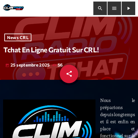
search
menu
play_arrow
close
News CRL
play_arrow
Clim Radio Live
Tchat En Ligne Gratuit Sur CRL!
25 septembre 2025
56
today
share
email
Bienvenue
Programmation
Nous le
Le Tchat De CRL
préparions
depuis longtemps
Releases
et il est enfin en
place et
Trends
fonctionnel sur le