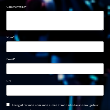
mars 2021
Commentaire*
février 2021
mars 2020
Nom*
Categories
Archive
Email*
Artists
Concerts
Url
Economics
Education
Events
Enregistrer mon nom, mon e-mail et mon site dans le navigateur