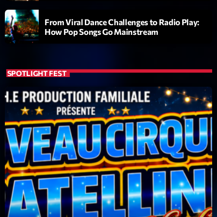
From Viral Dance Challenges to Radio Play:
How Pop Songs Go Mainstream
SPOTLIGHT FEST
Playlist
Planet’Groover
19:00 - 20:00
COMING NEXT
6 7 8 Live and More
Animé par Yann
20:00 - 22:00