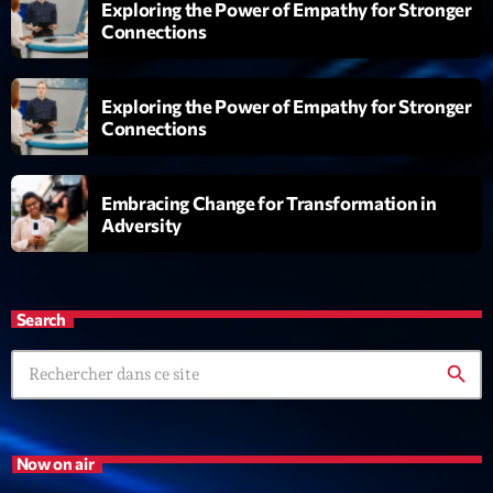
Exploring the Power of Empathy for Stronger
Connections
Playlist
Planet’Groover
Exploring the Power of Empathy for Stronger
19:00 - 20:00
Connections
Embracing Change for Transformation in
Upcoming shows
Adversity
6 7 8 Live and More
Animé par Yann
20:00 - 22:00
Search
Clubbing Groove Session
search
Par Dj KIk
22:00 - 00:00
Love Songs
Now on air
Crée par Sylvain