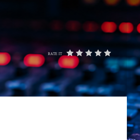
22
RATE IT
ries