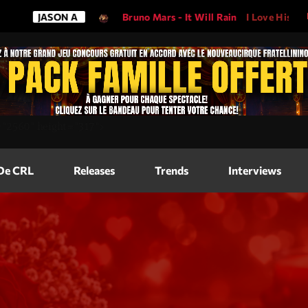
JASON A
Bruno Mars - It Will Rain
I Love His Song, 
Magazine
=
"2560"
height=
"317"
>
Blog Grid
Magazine
 De CRL
Releases
Trends
Interviews
Blog Horizo
Magazine
Blog Horizo
Schedule
Blog Grid S
Blog Mason
Videos
Blog Mason
Promote
Blog No Sid