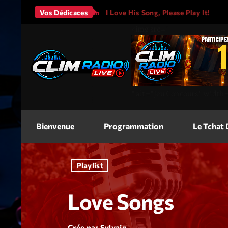
Bruno Mars - It Will Rain
Vos Dédicaces
I Love His Song, Please Play It!
<img
src=
"
"
alt=
"Jeu Concours"
width
Bienvenue
Programmation
Le Tchat
Playlist
Love Songs
Crée par Sylvain