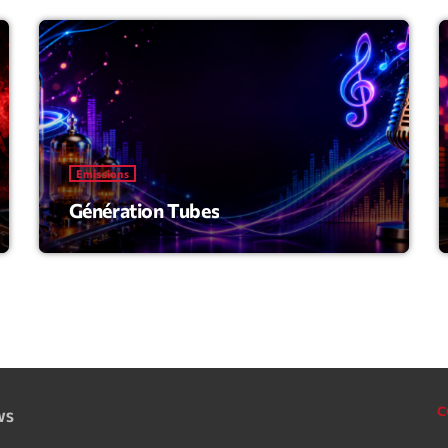
Archive
Artists
Concerts
Economics
Emissions
Génération Tubes
Education
Events
Featured
Flow
Gear
General
C
CWS
Health