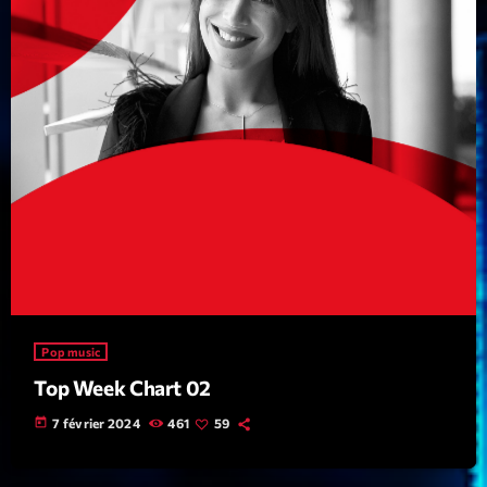
mars 2021
février 2021
mars 2020
Categories
Archive
Artists
Concerts
Pop music
Economics
Top Week Chart 02
Education
today
7 février 2024
461
59
Events