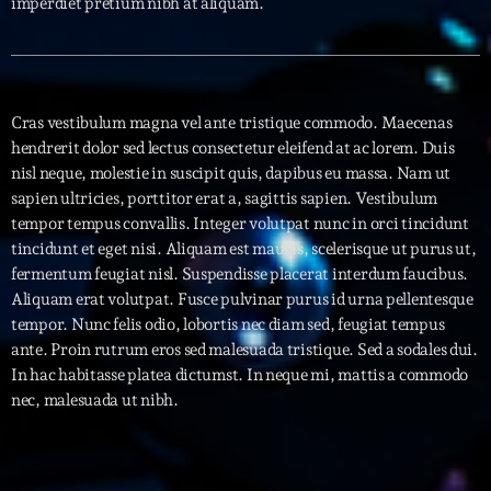
imperdiet pretium nibh at aliquam.
Interviews
More
keyboard_arrow_down
Cras vestibulum magna vel ante tristique commodo. Maecenas
Featured
Blog
keyboard_arrow_down
hendrerit dolor sed lectus consectetur eleifend at ac lorem. Duis
nisl neque, molestie in suscipit quis, dapibus eu massa. Nam ut
Music Industry
Blog Masonry
sapien ultricies, porttitor erat a, sagittis sapien. Vestibulum
Podcasts
Events
tempor tempus convallis. Integer volutpat nunc in orci tincidunt
Blog No Sidebar
tincidunt et eget nisi. Aliquam est mauris, scelerisque ut purus ut,
Charts
Artists
Blog Sidebar
fermentum feugiat nisl. Suspendisse placerat interdum faucibus.
Concerts
Aliquam erat volutpat. Fusce pulvinar purus id urna pellentesque
tempor. Nunc felis odio, lobortis nec diam sed, feugiat tempus
Promote
ante. Proin rutrum eros sed malesuada tristique. Sed a sodales dui.
In hac habitasse platea dictumst. In neque mi, mattis a commodo
Contacts
nec, malesuada ut nibh.
Podcasts