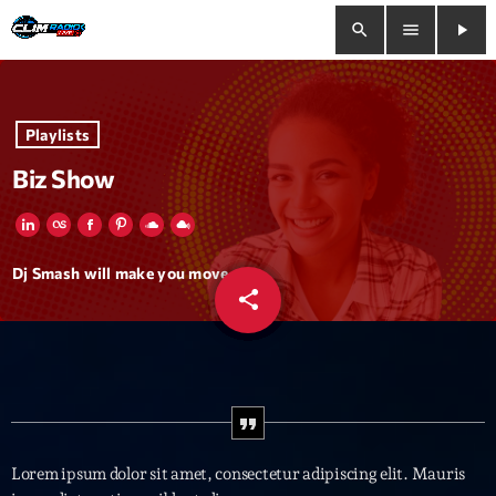
search
menu
play_arrow
close
Playlists
play_arrow
Clim Radio Live
Biz Show
Bienvenue
Dj Smash will make you move
share
email
Programmation
Le Tchat De CRL
Releases
Lorem ipsum dolor sit amet, consectetur adipiscing elit. Mauris
Trends