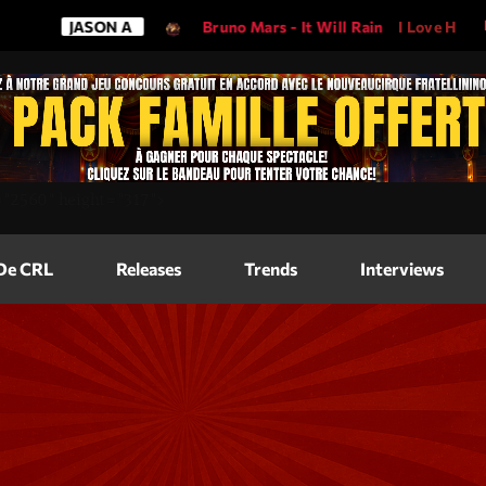
JASON A
Bruno Mars - It Will Rain
I Love His Song, 
Magazine
=
"2560"
height=
"317"
>
Blog Grid
Magazine
 De CRL
Releases
Trends
Interviews
Blog Horizo
Magazine
Blog Horizo
Schedule
Blog Grid S
Blog Mason
Videos
Blog Mason
Promote
Blog No Sid