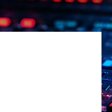
22
ries