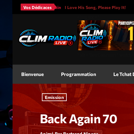
Bruno Mars - It Will Rain
Vos Dédicaces
I Love His Song, Please Play It!
<img
src=
"
"
alt=
"Jeu Concours"
width
Bienvenue
Programmation
Le Tchat
Emission
Back Again 70
Animé Par Bertrand Ninane