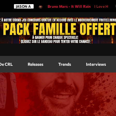
JASON A
Bruno Mars - It Will Rain
I Love His Song, 
Magazine
=
"2560"
height=
"317"
>
Blog Grid
Magazine
 De CRL
Releases
Trends
Interviews
Blog Horizo
Magazine
Blog Horizo
Schedule
Blog Grid S
Blog Mason
Videos
Blog Mason
Promote
Blog No Sid