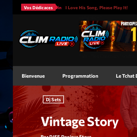
Bruno Mars - It Will Rain
Vos Dédicaces
I Love His Song, Please Play It!
<img
src=
"
"
alt=
"Jeu Concours"
width
Bienvenue
Programmation
Le Tchat
Dj Sets
Vintage Story
Par DJSE Deejays Steve