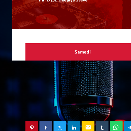
Samedi
email