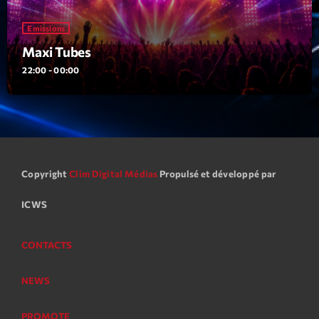
Featured
Emissions
Flow
Maxi Tubes
Gear
22:00 - 00:00
General
Health
Highlights
Insights
Copyright
Clim Digital Médias
Propulsé et développé par
Interviews
ICWS
Lifestyle
CONTACTS
Local
NEWS
Music
Music Industry
PROMOTE