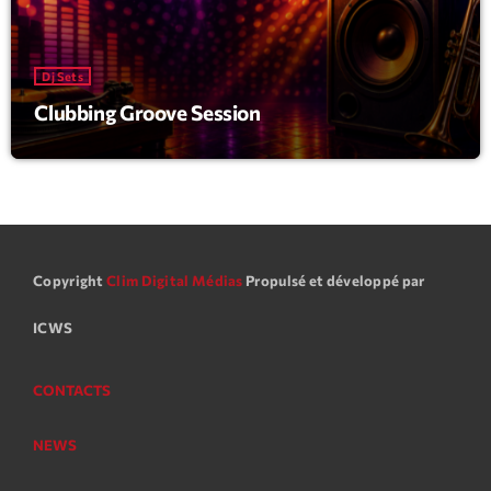
mars 2021
février 2021
Dj Sets
mars 2020
Clubbing Groove Session
Categories
Archive
Copyright
Clim Digital Médias
Propulsé et développé par
Artists
Concerts
ICWS
Economics
CONTACTS
Education
NEWS
Events