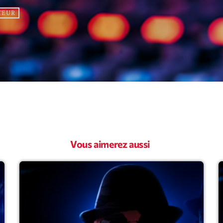
TEUR
Archive
Artists
Concerts
Economics
Education
Events
Vous aimerez aussi
Featured
Flow
Gear
General
Health