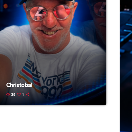
ry
Christobal
29
1