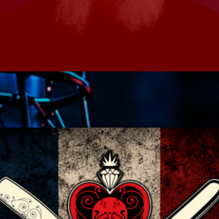
Speakers
Blog Sideba
Blog Mason
Episodes
Blog Sideba
Podcast 01
Speakers
Blog No Sid
Podcast 02
Blog Sideba
Speakers
Archiv
septembre 20
janvier 2025
janvier 2024