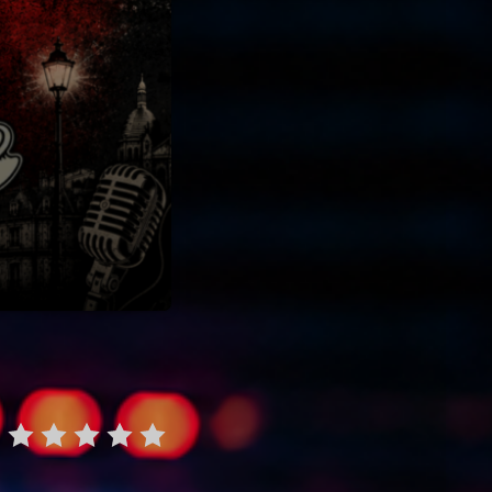
22
ries