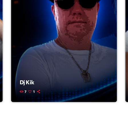
Highlights
Insights
Interviews
Lifestyle
Local
Music
Music Indust
Dj Kik
News CRL
7
1
Politics
Radar
Releases