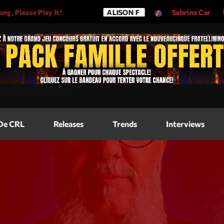
ase Play It!
ALISON F
Sabrina Carpenter - Es
Magazine
=
"2560"
height=
"317"
>
Blog Grid
Magazine
 De CRL
Releases
Trends
Interviews
Blog Horizo
Magazine
Blog Horizo
Schedule
Blog Grid S
Blog Mason
Videos
Blog Mason
Promote
Blog No Sid