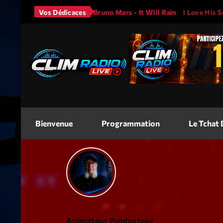
JASON A
Vos Dédicaces
Bruno Mars - It Will Rain
I Love His Song, Ple
<img
src=
"
"
alt=
"Jeu Concours"
width
Bienvenue
Programmation
Le Tchat
Animateur Producteur