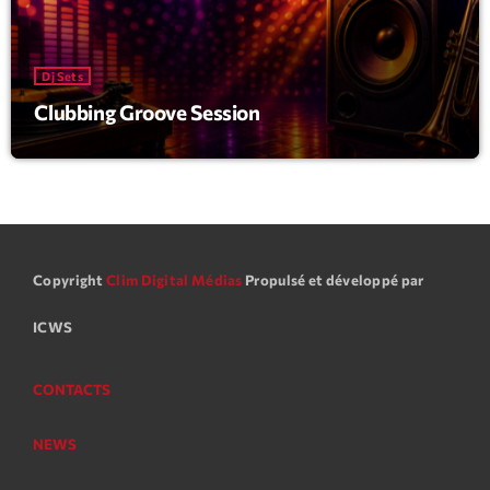
mars 2021
février 2021
Dj Sets
mars 2020
Clubbing Groove Session
Categories
Archive
Copyright
Clim Digital Médias
Propulsé et développé par
Artists
Concerts
ICWS
Economics
CONTACTS
Education
NEWS
Events