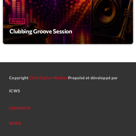
mars 2021
février 2021
Dj Sets
mars 2020
Clubbing Groove Session
Categories
Archive
Copyright
Clim Digital Médias
Propulsé et développé par
Artists
Concerts
ICWS
Economics
CONTACTS
Education
NEWS
Events