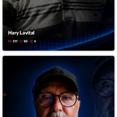
News CRL
Politics
Radar
Hary Lavital
Releases
517
69
4
Scene
Sports
Technology
Trends
Voices
HOT TRACKS
Bassline Authority