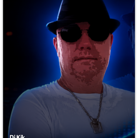
mars 2021
février 2021
mars 2020
Categories
Archive
Artists
Concerts
Economics
Education
Events
Dj Kik