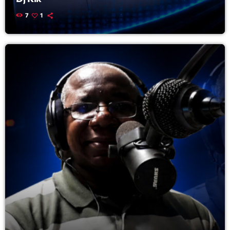
Featured
7
1
Flow
Gear
General
Health
Highlights
Insights
Interviews
Lifestyle
Local
Music
Music Industry